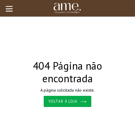
Pular
para
expandir/colapsar
o
conteúdo
404 Página não
encontrada
A página solicitada não existe.
VOLTAR À LOJA