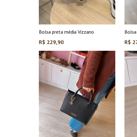
Bolsa preta média Vizzano
Bolsa
Preço
Preço
R$ 229,90
R$ 2
normal
norma