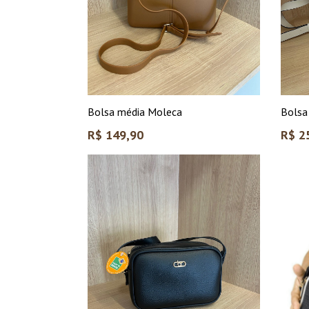
Bolsa média Moleca
Bolsa
Preço
Preço
R$ 149,90
R$ 2
normal
norma