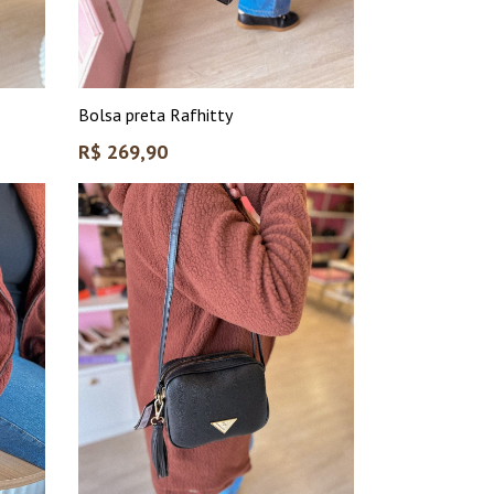
Bolsa preta Rafhitty
Preço
R$ 269,90
normal