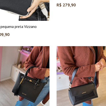
Preço
R$ 279,90
normal
 pequena preta Vizzano
09,90
l