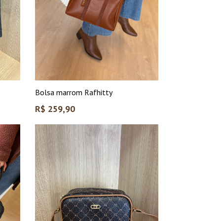
Bolsa marrom Rafhitty
Preço
R$ 259,90
normal