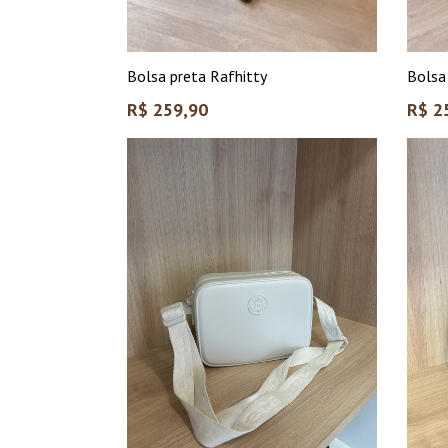
Bolsa preta Rafhitty
Bolsa
Preço
Preço
R$ 259,90
R$ 2
normal
norma