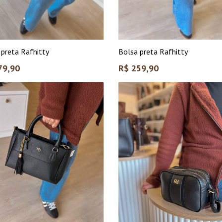
 preta Rafhitty
Bolsa preta Rafhitty
Preço
79,90
R$ 259,90
l
normal