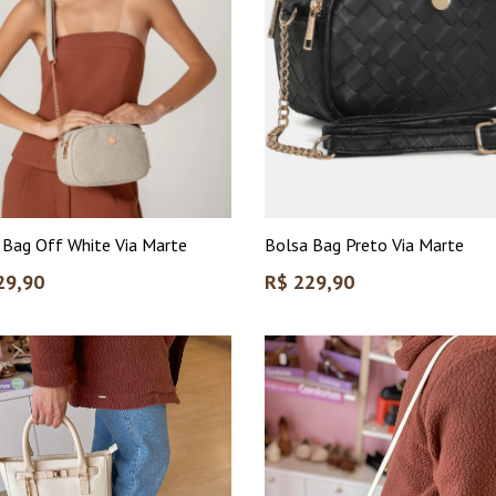
 Bag Off White Via Marte
Bolsa Bag Preto Via Marte
Preço
29,90
R$ 229,90
l
normal