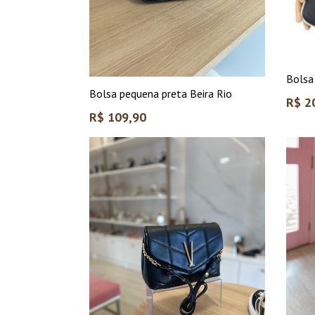
Bolsa
Bolsa pequena preta Beira Rio
Preço
R$ 2
Preço
norma
R$ 109,90
normal