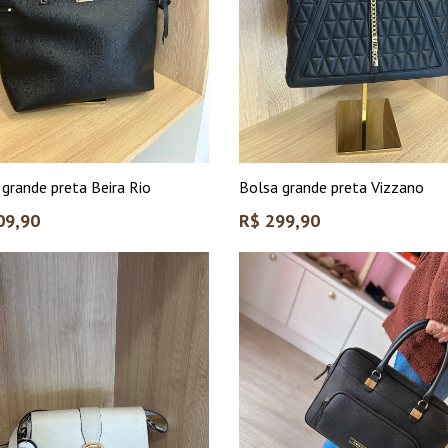
 grande preta Beira Rio
Bolsa grande preta Vizzano
Preço
09,90
R$ 299,90
l
normal