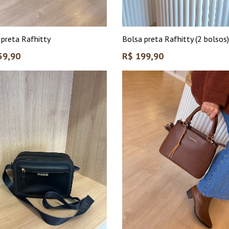
 preta Rafhitty
Bolsa preta Rafhitty (2 bolsos)
Preço
59,90
R$ 199,90
l
normal