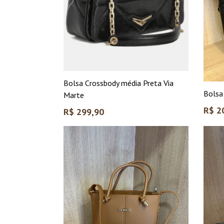
Bolsa Crossbody média Preta Via
Bolsa
Marte
Preço
R$ 2
Preço
R$ 299,90
norma
normal