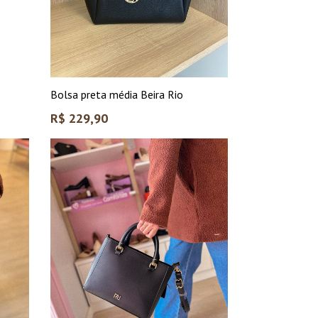
Bolsa preta média Beira Rio
Preço
R$ 229,90
normal