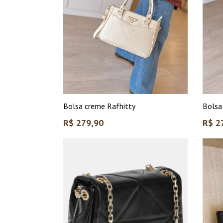
Bolsa creme Rafhitty
Bolsa
Preço
Preço
R$ 279,90
R$ 2
normal
norma