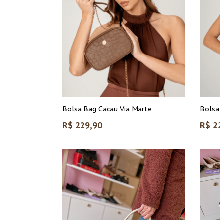
Bolsa Bag Cacau Via Marte
Bolsa
Preço
Preço
R$ 229,90
R$ 2
normal
norma