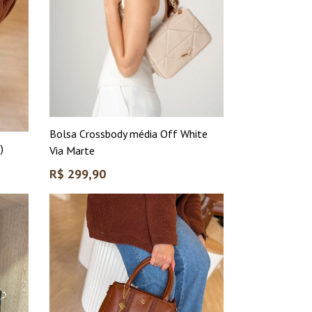
Bolsa Crossbody média Off White
)
Via Marte
Preço
R$ 299,90
normal