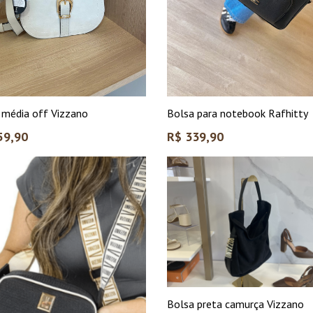
 média off Vizzano
Bolsa para notebook Rafhitty
Preço
59,90
R$ 339,90
l
normal
Bolsa preta camurça Vizzano