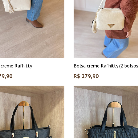
 creme Rafhitty
Bolsa creme Rafhitty (2 bolsos
Preço
79,90
R$ 279,90
l
normal