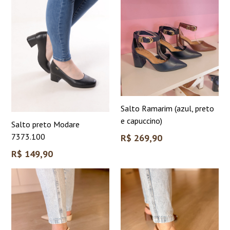
Salto Ramarim (azul, preto
e capuccino)
Salto preto Modare
Preço
7373.100
R$ 269,90
normal
Preço
R$ 149,90
normal