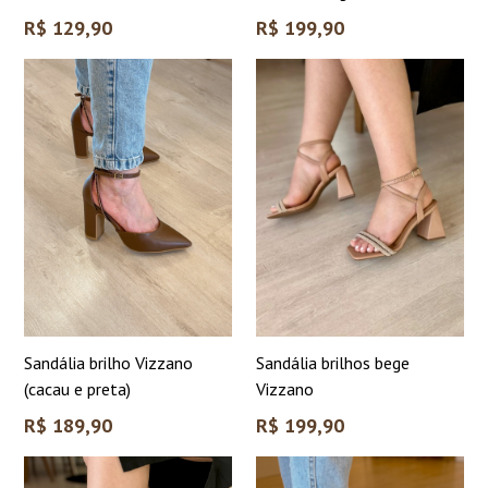
Preço
Preço
R$ 129,90
R$ 199,90
normal
normal
Sandália brilho Vizzano
Sandália brilhos bege
(cacau e preta)
Vizzano
Preço
Preço
R$ 189,90
R$ 199,90
normal
normal