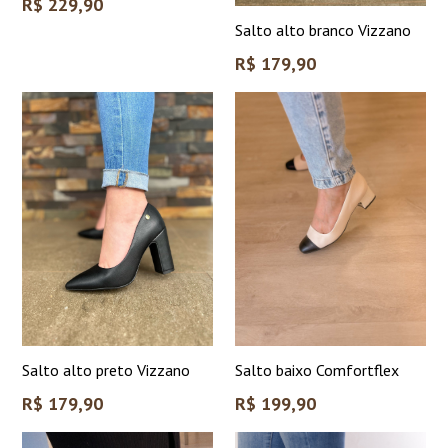
Preço
R$ 229,90
normal
Salto alto branco Vizzano
Preço
R$ 179,90
normal
Salto alto preto Vizzano
Salto baixo Comfortflex
Preço
Preço
R$ 179,90
R$ 199,90
normal
normal