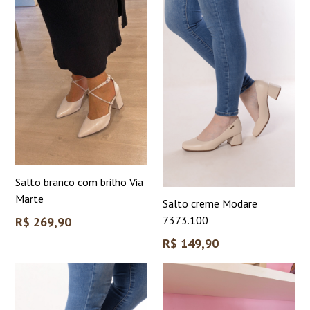
Salto branco com brilho Via
Marte
Salto creme Modare
Preço
7373.100
R$ 269,90
normal
Preço
R$ 149,90
normal