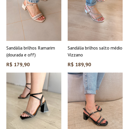
Sandália brilhos Ramarim
Sandália brilhos salto médio
(dourada e off)
Vizzano
Preço
Preço
R$ 179,90
R$ 189,90
normal
normal