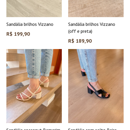
Sandália brilhos Vizzano
Sandália brilhos Vizzano
(off e preta)
Preço
R$ 199,90
normal
Preço
R$ 189,90
normal
Sandália cocconut Ramarim
Sandália com salto Beira