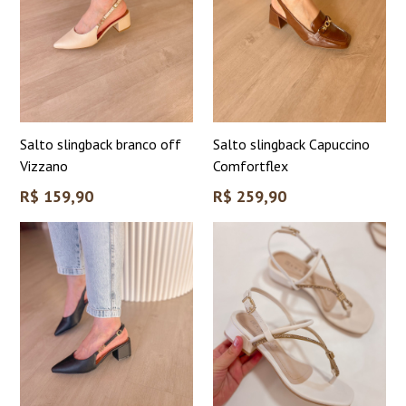
Salto slingback branco off
Salto slingback Capuccino
Vizzano
Comfortflex
Preço
Preço
R$ 159,90
R$ 259,90
normal
normal