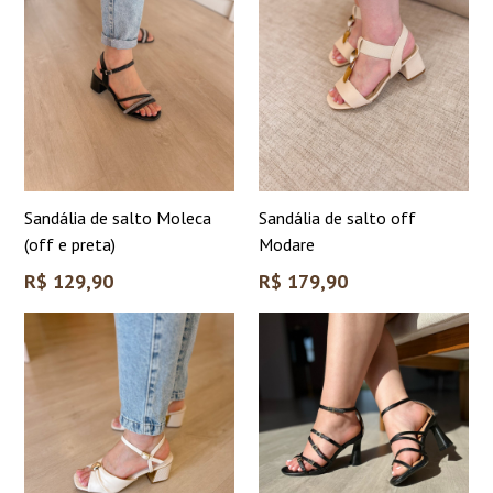
Sandália de salto Moleca
Sandália de salto off
(off e preta)
Modare
Preço
Preço
R$ 129,90
R$ 179,90
normal
normal