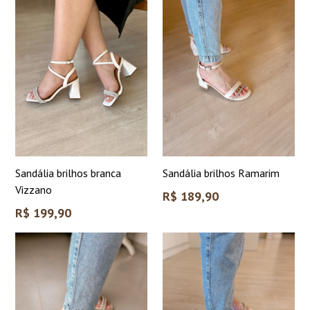
Sandália brilhos branca
Sandália brilhos Ramarim
Vizzano
Preço
R$ 189,90
normal
Preço
R$ 199,90
normal