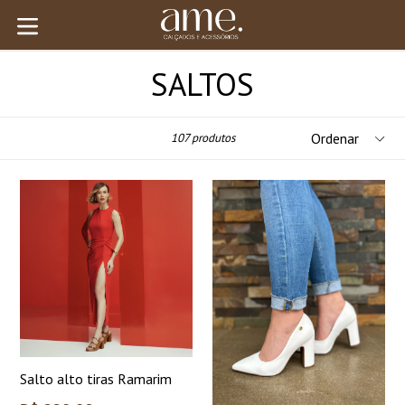
Pular
para
expandir/colapsar
o
conteúdo
SALTOS
Ordenar
107 produtos
Salto alto tiras Ramarim