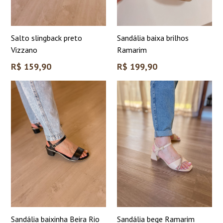
Salto slingback preto
Sandália baixa brilhos
Vizzano
Ramarim
Preço
Preço
R$ 159,90
R$ 199,90
normal
normal
Sandália baixinha Beira Rio
Sandália bege Ramarim