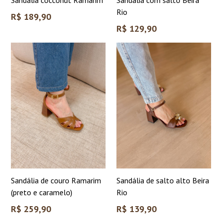
Rio
Preço
R$ 189,90
normal
Preço
R$ 129,90
normal
Sandália de couro Ramarim
Sandália de salto alto Beira
(preto e caramelo)
Rio
Preço
Preço
R$ 259,90
R$ 139,90
normal
normal