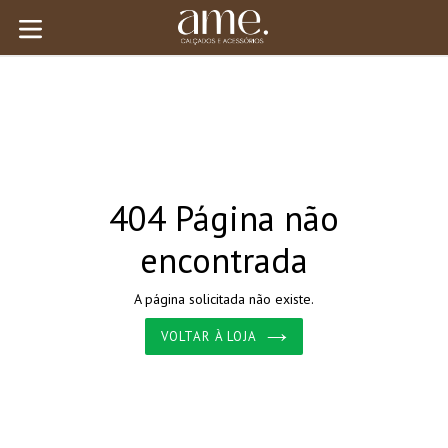
Pular
para
expandir/colapsar
o
conteúdo
404 Página não
encontrada
A página solicitada não existe.
VOLTAR À LOJA