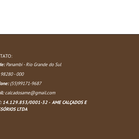
TATO:
de:
Panambi - Rio Grande do Sul
98280 - 000
fone:
(55)99171-9687
l:
calcadosame@gmail.com
:
14.129.853/0001-32 - AME CALÇADOS E
SÓRIOS LTDA