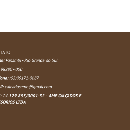
TATO:
de:
Panambi - Rio Grande do Sul
98280 - 000
fone:
(55)99171-9687
l:
calcadosame@gmail.com
:
14.129.853/0001-32 - AME CALÇADOS E
SÓRIOS LTDA