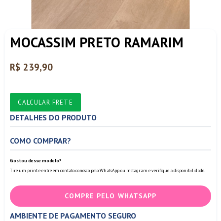
MOCASSIM PRETO RAMARIM
Preço
R$ 239,90
normal
CALCULAR FRETE
DETALHES DO PRODUTO
COMO COMPRAR?
Gostou desse modelo?
Tire um print e entre em contato conosco pelo WhatsApp ou Instagram e verifique a disponibilidade.
COMPRE PELO WHATSAPP
AMBIENTE DE PAGAMENTO SEGURO