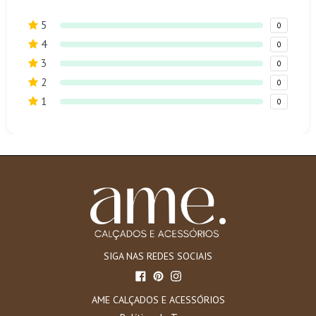
5
0
4
0
3
0
2
0
1
0
SIGA NAS REDES SOCIAIS
Facebook
Pinterest
Instagram
AME CALÇADOS E ACESSÓRIOS