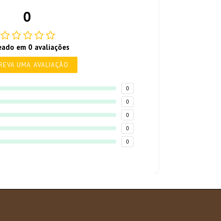
0
eado em 0 avaliações
REVA UMA AVALIAÇÃO
0
0
0
0
0