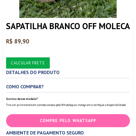
SAPATILHA BRANCO OFF MOLECA
Preço
R$ 89,90
normal
CALCULAR FRETE
DETALHES DO PRODUTO
COMO COMPRAR?
Gostou desse modelo?
Tire um print e entre em contato conosco pelo WhatsApp ou Instagram e verifique a disponibilidade.
COMPRE PELO WHATSAPP
AMBIENTE DE PAGAMENTO SEGURO