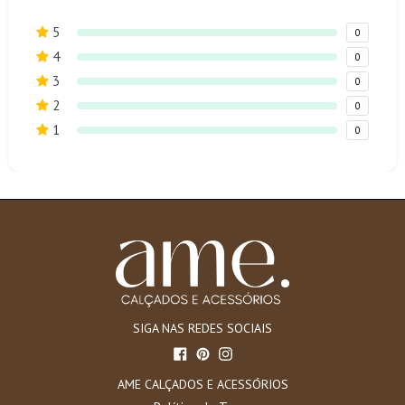
5
0
4
0
3
0
2
0
1
0
SIGA NAS REDES SOCIAIS
Facebook
Pinterest
Instagram
AME CALÇADOS E ACESSÓRIOS